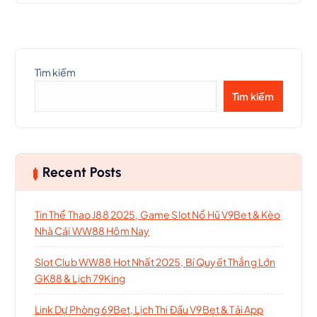
Tìm kiếm
Tìm kiếm
Recent Posts
Tin Thể Thao J88 2025, Game Slot Nổ Hũ V9Bet & Kèo
Nhà Cái WW88 Hôm Nay
Slot Club WW88 Hot Nhất 2025, Bí Quyết Thắng Lớn
GK88 & Lịch 79King
Link Dự Phòng 69Bet, Lịch Thi Đấu V9Bet & Tải App