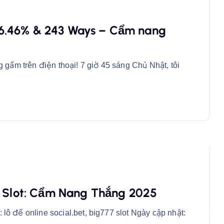
6.46% & 243 Ways – Cẩm nang
g gầm trên điện thoại! 7 giờ 45 sáng Chủ Nhật, tôi
77 Slot: Cẩm Nang Thắng 2025
lô đề online social.bet, big777 slot Ngày cập nhật: