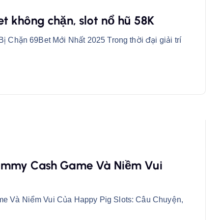
t không chặn, slot nổ hũ 58K
Chặn 69Bet Mới Nhất 2025 Trong thời đại giải trí
Rummy Cash Game Và Niềm Vui
 Và Niềm Vui Của Happy Pig Slots: Câu Chuyện,