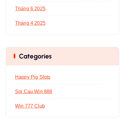
Tháng 6 2025
Tháng 4 2025
Categories
Happy Pig Slots​
Soi Cau Win 888​
Win 777 Club​