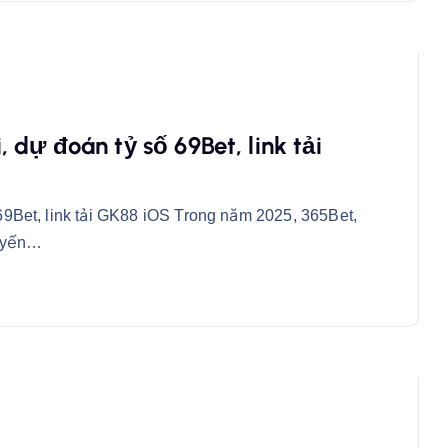
dự đoán tỷ số 69Bet, link tải
9Bet, link tải GK88 iOS Trong năm 2025, 365Bet,
tuyến…