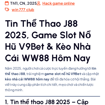
Th11, CN, 2025
Hack game online​
win 777 club​
Tin Thể Thao J88
2025, Game Slot Nổ
Hũ V9Bet & Kèo Nhà
Cái WW88 Hôm Nay
Năm 2025, người chơi cá cược trực tuyến đang hướng tới
tin
thể thao J88
, trải nghiệm
game slot nổ hũ V9Bet
và cập nhật
kèo nhà cái WW88 hôm nay
để tối đa hóa cơ hội thắng. Bài
viết này cung cấp phân tích chi tiết, mẹo chơi và chiến lược
thông minh.
1. Tin thể thao J88 2025 – Cập