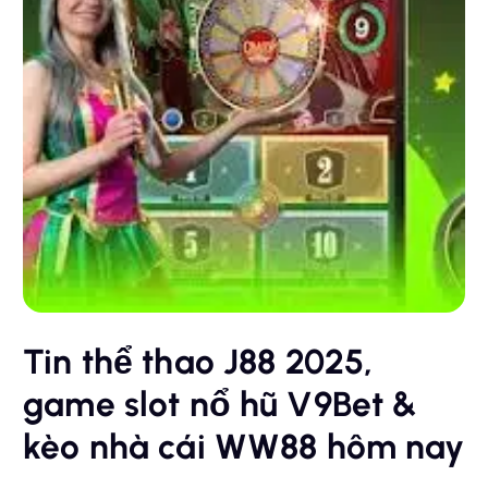
Tin thể thao J88 2025,
game slot nổ hũ V9Bet &
kèo nhà cái WW88 hôm nay