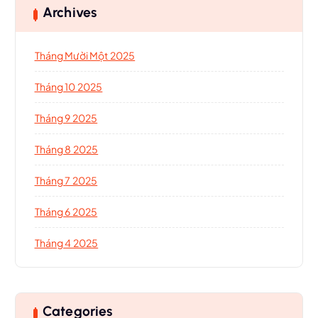
Archives
Tháng Mười Một 2025
Tháng 10 2025
Tháng 9 2025
Tháng 8 2025
Tháng 7 2025
Tháng 6 2025
Tháng 4 2025
Categories