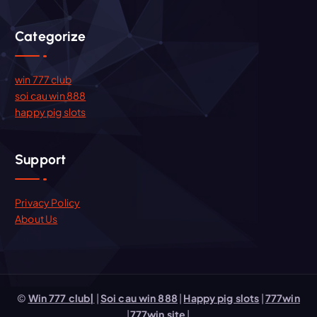
Categorize
win 777 club​
soi cau win 888​
happy pig slots​
Support
Privacy Policy
About Us
©
Win 777 club​|​
|
Soi cau win 888
|
Happy pig slots​
|
777win
|
777win site
|