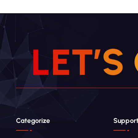
L
E
T
’
S
Categorize
Suppor