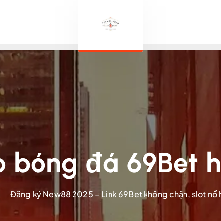
o bóng đá 69Bet 
Đăng ký New88 2025 – Link 69Bet không chặn, slot nổ 