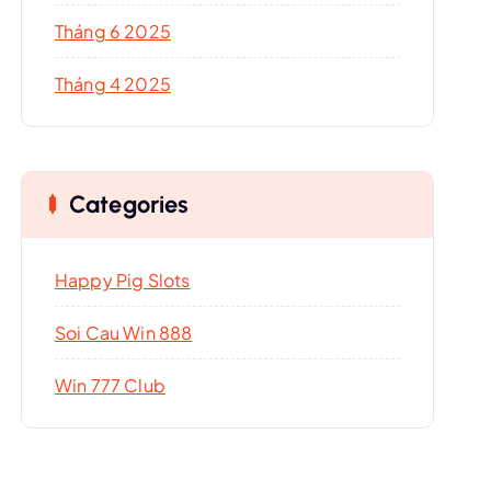
Tháng 6 2025
Tháng 4 2025
Categories
Happy Pig Slots​
Soi Cau Win 888​
Win 777 Club​