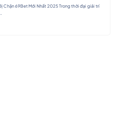
 Chặn 69Bet Mới Nhất 2025 Trong thời đại giải trí
t…