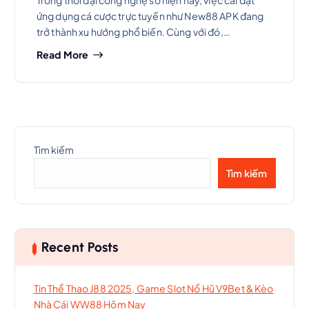
ứng dụng cá cược trực tuyến như New88 APK đang
trở thành xu hướng phổ biến. Cùng với đó,…
Read More
Tìm kiếm
Tìm kiếm
Recent Posts
Tin Thể Thao J88 2025, Game Slot Nổ Hũ V9Bet & Kèo
Nhà Cái WW88 Hôm Nay