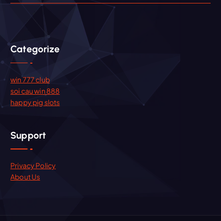
Categorize
win 777 club​
soi cau win 888​
happy pig slots​
Support
Privacy Policy
About Us