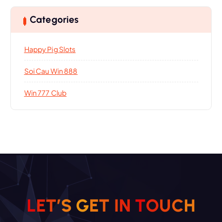
Categories
Happy Pig Slots​
Soi Cau Win 888​
Win 777 Club​
L
E
T
’
S
G
E
T
I
N
T
O
U
H
C