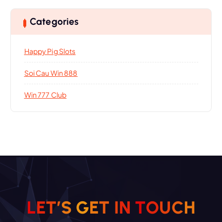
Categories
Happy Pig Slots​
Soi Cau Win 888​
Win 777 Club​
L
E
T
’
S
G
E
T
I
N
T
O
H
U
C