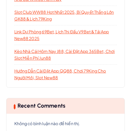
Slot Club WW88 Hot Nhất 2025, Bí Quyết Thắng Lớn
GK88 & Lịch 79King
Link Dự Phòng 69Bet, Lịch Thi Đấu V9Bet & Tải App
New88 2025
Kèo Nhà Cái Hôm Nay J88, Cài Đặt App 365Bet, Chơi
Slot Miễn Phí Jun88
Hướng Dẫn Cài Đặt App QQ88, Chơi 79King Cho
Người Mới, Slot New88
Recent Comments
Không có bình luận nào để hiển thị.