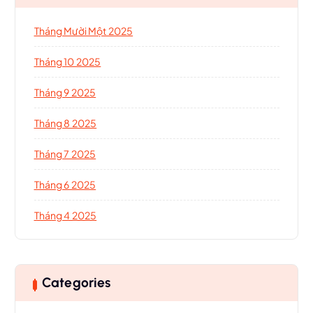
Tháng Mười Một 2025
Tháng 10 2025
Tháng 9 2025
Tháng 8 2025
Tháng 7 2025
Tháng 6 2025
Tháng 4 2025
Categories