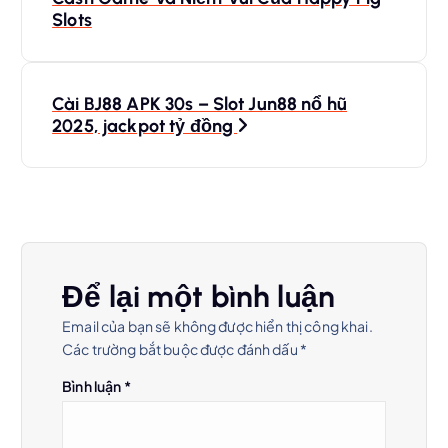
i
Slots
ề
u
Cài BJ88 APK 30s – Slot Jun88 nổ hũ
2025, jackpot tỷ đồng
h
ư
ớ
n
Để lại một bình luận
Email của bạn sẽ không được hiển thị công khai.
g
Các trường bắt buộc được đánh dấu
*
b
Bình luận
*
à