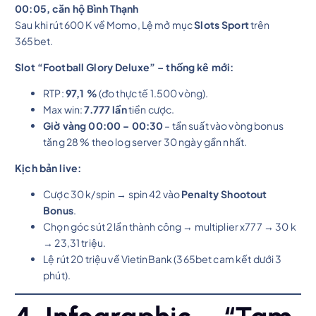
00:05, căn hộ Bình Thạnh
Sau khi rút 600 K về Momo, Lệ mở mục
Slots Sport
trên
365bet.
Slot “Football Glory Deluxe” – thống kê mới:
RTP:
97,1 %
(đo thực tế 1.500 vòng).
Max win:
7.777 lần
tiền cược.
Giờ vàng 00:00 – 00:30
– tần suất vào vòng bonus
tăng 28 % theo log server 30 ngày gần nhất.
Kịch bản live:
Cược 30 k/spin → spin 42 vào
Penalty Shootout
Bonus
.
Chọn góc sút 2 lần thành công → multiplier x777 → 30 k
→ 23,31 triệu.
Lệ rút 20 triệu về VietinBank (365bet cam kết dưới 3
phút).