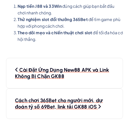
Nạp tiền J88 và 33Win
đúng cách giúp bạn bắt đầu
chơi nhanh chóng.
Thử nghiệm slot đổi thưởng 365Bet
để tìm game phù
hợp với phong cách chơi.
Theo dõi mẹo và chiến thuật chơi slot
để tối đa hóa cơ
hội thắng.
Đ
Cài Đặt Ứng Dụng New88 APK và Link
i
Không Bị Chặn GK88
ề
Cách chơi 365Bet cho người mới, dự
u
đoán tỷ số 69Bet, link tải GK88 iOS
h