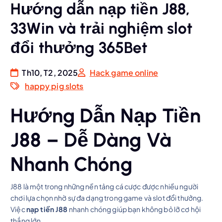
Hướng dẫn nạp tiền J88,
33Win và trải nghiệm slot
đổi thưởng 365Bet
Th10, T2, 2025
Hack game online​
happy pig slots​
Hướng Dẫn Nạp Tiền
J88 – Dễ Dàng Và
Nhanh Chóng
J88 là một trong những nền tảng cá cược được nhiều người
chơi lựa chọn nhờ sự đa dạng trong game và slot đổi thưởng.
Việc
nạp tiền J88
nhanh chóng giúp bạn không bỏ lỡ cơ hội
thắng lớn.