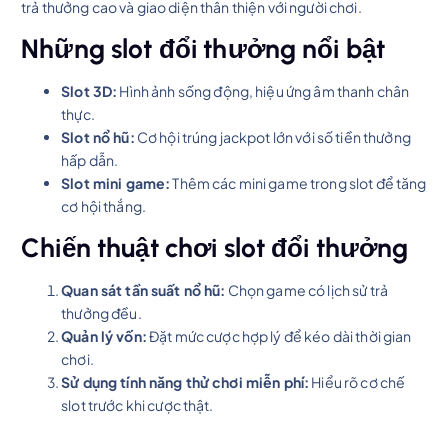
trả thưởng cao và giao diện thân thiện với người chơi.
Những slot đổi thưởng nổi bật
Slot 3D:
Hình ảnh sống động, hiệu ứng âm thanh chân
thực.
Slot nổ hũ:
Cơ hội trúng jackpot lớn với số tiền thưởng
hấp dẫn.
Slot mini game:
Thêm các mini game trong slot để tăng
cơ hội thắng.
Chiến thuật chơi slot đổi thưởng
Quan sát tần suất nổ hũ:
Chọn game có lịch sử trả
thưởng đều.
Quản lý vốn:
Đặt mức cược hợp lý để kéo dài thời gian
chơi.
Sử dụng tính năng thử chơi miễn phí:
Hiểu rõ cơ chế
slot trước khi cược thật.