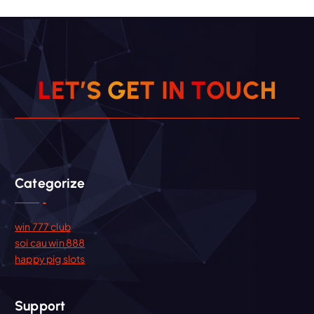
L
E
T
’
S
G
E
T
I
N
T
O
U
C
H
Categorize
win 777 club​
soi cau win 888​
happy pig slots​
Support