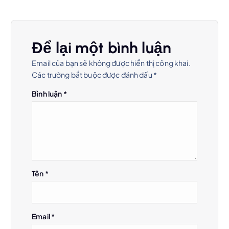
ư
ớ
Để lại một bình luận
n
Email của bạn sẽ không được hiển thị công khai.
Các trường bắt buộc được đánh dấu
*
g
Bình luận
*
b
à
i
Tên
*
v
i
Email
*