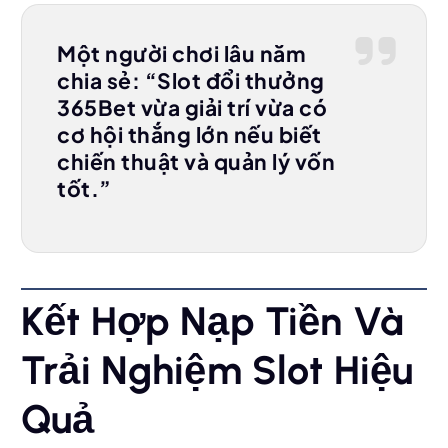
Một người chơi lâu năm
chia sẻ: “Slot đổi thưởng
365Bet vừa giải trí vừa có
cơ hội thắng lớn nếu biết
chiến thuật và quản lý vốn
tốt.”
Kết Hợp Nạp Tiền Và
Trải Nghiệm Slot Hiệu
Quả