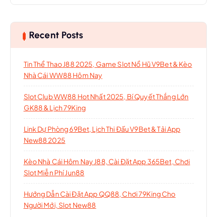
Recent Posts
Tin Thể Thao J88 2025, Game Slot Nổ Hũ V9Bet & Kèo
Nhà Cái WW88 Hôm Nay
Slot Club WW88 Hot Nhất 2025, Bí Quyết Thắng Lớn
GK88 & Lịch 79King
Link Dự Phòng 69Bet, Lịch Thi Đấu V9Bet & Tải App
New88 2025
Kèo Nhà Cái Hôm Nay J88, Cài Đặt App 365Bet, Chơi
Slot Miễn Phí Jun88
Hướng Dẫn Cài Đặt App QQ88, Chơi 79King Cho
Người Mới, Slot New88