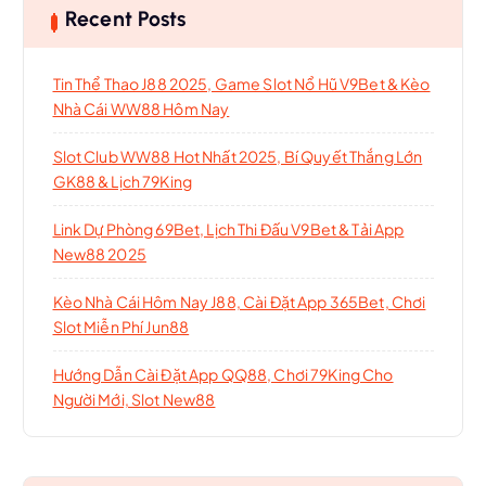
Recent Posts
Tin Thể Thao J88 2025, Game Slot Nổ Hũ V9Bet & Kèo
Nhà Cái WW88 Hôm Nay
Slot Club WW88 Hot Nhất 2025, Bí Quyết Thắng Lớn
GK88 & Lịch 79King
Link Dự Phòng 69Bet, Lịch Thi Đấu V9Bet & Tải App
New88 2025
Kèo Nhà Cái Hôm Nay J88, Cài Đặt App 365Bet, Chơi
Slot Miễn Phí Jun88
Hướng Dẫn Cài Đặt App QQ88, Chơi 79King Cho
Người Mới, Slot New88