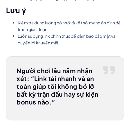
Lưu ý
Kiểm tra dung lượng bộ nhớ và kết nối mạng ổn định để
tránh gián đoạn.
Luôn sử dụng link chính thức để đảm bảo bảo mật và
quyền lợi khuyến mãi.
Người chơi lâu năm nhận
xét: “Link tải nhanh và an
toàn giúp tôi không bỏ lỡ
bất kỳ trận đấu hay sự kiện
bonus nào.”