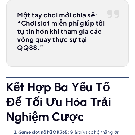
Một tay chơi mới chia sẻ:
“Chơi slot miễn phí giúp tôi
tự tin hơn khi tham gia các
vòng quay thực sự tại
QQ88.”
Kết Hợp Ba Yếu Tố
Để Tối Ưu Hóa Trải
Nghiệm Cược
Game slot nổ hũ OK365:
Giải trí và cơ hội thắng lớn.