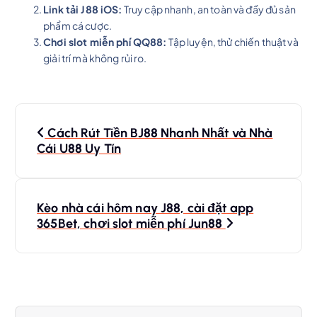
Link tải J88 iOS:
Truy cập nhanh, an toàn và đầy đủ sản
phẩm cá cược.
Chơi slot miễn phí QQ88:
Tập luyện, thử chiến thuật và
giải trí mà không rủi ro.
Đ
Cách Rút Tiền BJ88 Nhanh Nhất và Nhà
i
Cái U88 Uy Tín
ề
Kèo nhà cái hôm nay J88, cài đặt app
u
365Bet, chơi slot miễn phí Jun88
h
ư