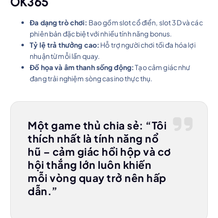
OK365
Đa dạng trò chơi:
Bao gồm slot cổ điển, slot 3D và các
phiên bản đặc biệt với nhiều tính năng bonus.
Tỷ lệ trả thưởng cao:
Hỗ trợ người chơi tối đa hóa lợi
nhuận từ mỗi lần quay.
Đồ họa và âm thanh sống động:
Tạo cảm giác như
đang trải nghiệm sòng casino thực thụ.
Một game thủ chia sẻ: “Tôi
thích nhất là tính năng nổ
hũ – cảm giác hồi hộp và cơ
hội thắng lớn luôn khiến
mỗi vòng quay trở nên hấp
dẫn.”