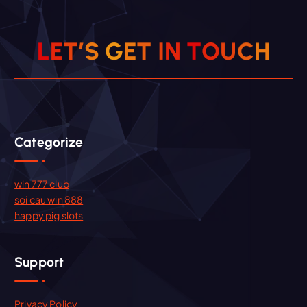
L
E
T
’
S
G
E
T
I
N
T
O
U
C
H
Categorize
win 777 club​
soi cau win 888​
happy pig slots​
Support
Privacy Policy