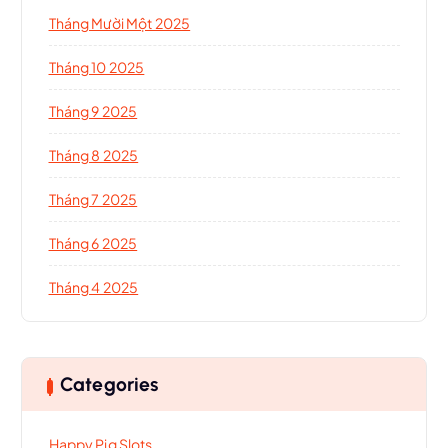
Tháng Mười Một 2025
Tháng 10 2025
Tháng 9 2025
Tháng 8 2025
Tháng 7 2025
Tháng 6 2025
Tháng 4 2025
Categories
Happy Pig Slots​