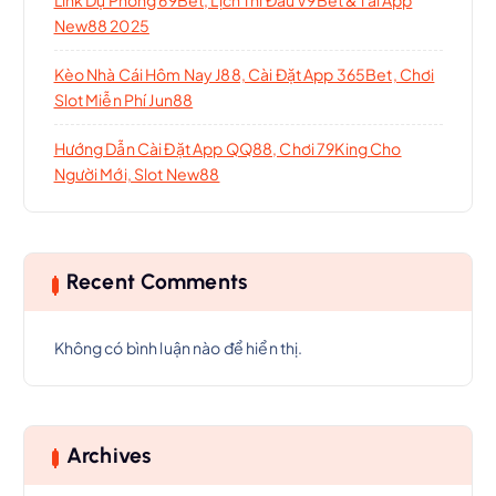
Link Dự Phòng 69Bet, Lịch Thi Đấu V9Bet & Tải App
New88 2025
Kèo Nhà Cái Hôm Nay J88, Cài Đặt App 365Bet, Chơi
Slot Miễn Phí Jun88
Hướng Dẫn Cài Đặt App QQ88, Chơi 79King Cho
Người Mới, Slot New88
Recent Comments
Không có bình luận nào để hiển thị.
Archives