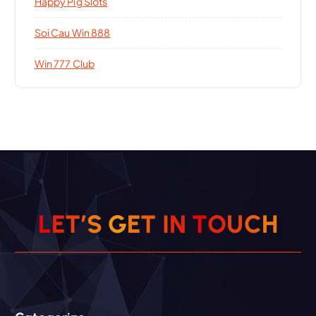
Happy Pig Slots​
Soi Cau Win 888​
Win 777 Club​
L
E
T
’
S
G
E
T
I
N
T
O
U
C
H