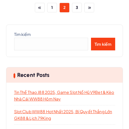
1
2
3
Tìm kiếm
Tìm kiếm
Recent Posts
Tin Thể Thao J88 2025, Game Slot Nổ Hũ V9Bet & Kèo
Nhà Cái WW88 Hôm Nay
Slot Club WW88 Hot Nhất 2025, Bí Quyết Thắng Lớn
GK88 & Lịch 79King