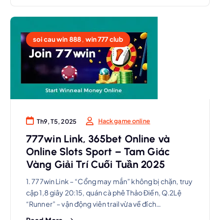
soi cau win 888​
,
win 777 club​
Hack game online​
Th9, T5, 2025
777win Link, 365bet Online và
Online Slots Sport – Tam Giác
Vàng Giải Trí Cuối Tuần 2025
1. 777win Link – “Cổng may mắn” không bị chặn, truy
cập 1,8 giây 20:15, quán cà phê Thảo Điền, Q.2Lệ
“Runner” – vận động viên trail vừa về đích…
Read More