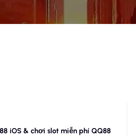
J88 iOS & chơi slot miễn phí QQ88