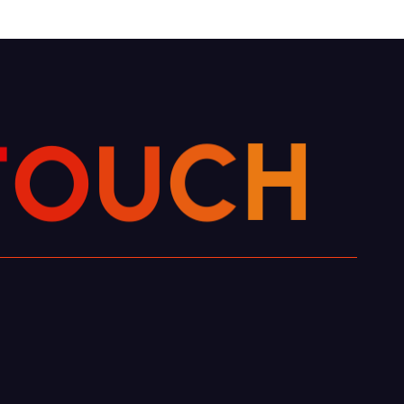
T
O
U
C
H