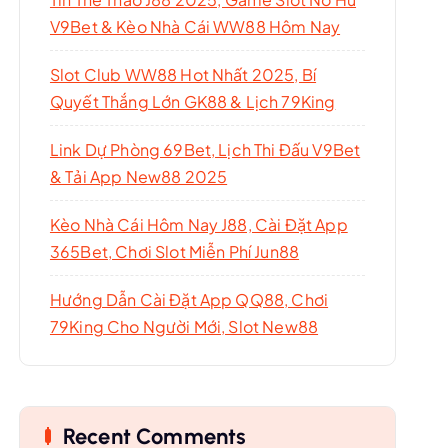
V9Bet & Kèo Nhà Cái WW88 Hôm Nay
Slot Club WW88 Hot Nhất 2025, Bí
Quyết Thắng Lớn GK88 & Lịch 79King
Link Dự Phòng 69Bet, Lịch Thi Đấu V9Bet
& Tải App New88 2025
Kèo Nhà Cái Hôm Nay J88, Cài Đặt App
365Bet, Chơi Slot Miễn Phí Jun88
Hướng Dẫn Cài Đặt App QQ88, Chơi
79King Cho Người Mới, Slot New88
Recent Comments