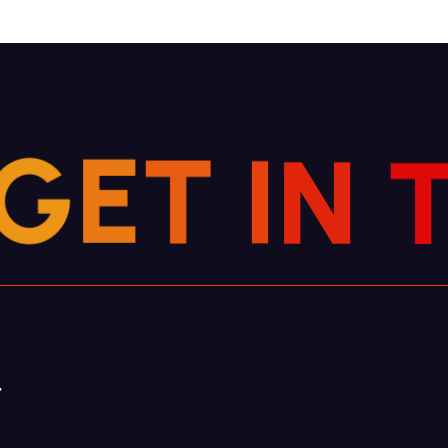
G
E
T
I
N
t